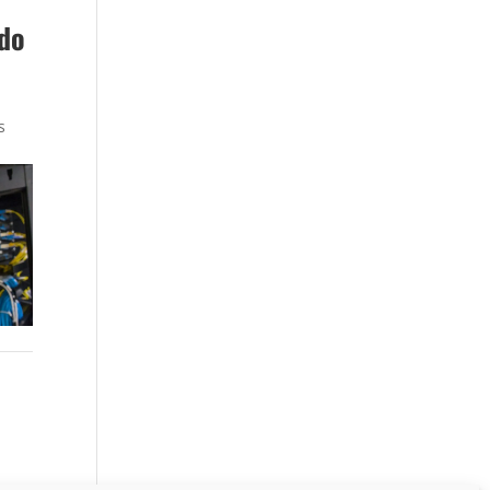
ado
s