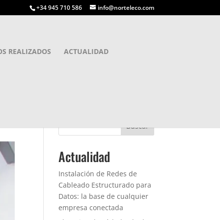
+34 945 710 586
info@norteleco.com
OS REALIZADOS
ACTUALIDAD
Buscar
Actualidad
Instalación de Redes de
Cableado Estructurado para
Datos: la base de cualquier
empresa conectada